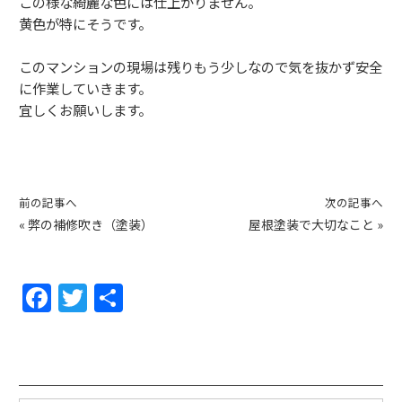
この様な綺麗な色には仕上がりません。
黄色が特にそうです。
このマンションの現場は残りもう少しなので気を抜かず安全
に作業していきます。
宜しくお願いします。
前の記事へ
次の記事へ
«
弊の補修吹き（塗装）
屋根塗装で大切なこと
»
F
T
共
a
w
有
c
itt
e
er